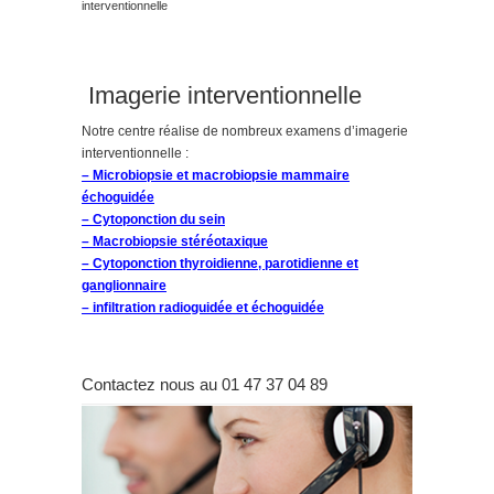
interventionnelle
Imagerie interventionnelle
Notre centre réalise de nombreux examens d’imagerie
interventionnelle :
–
Microbiopsie
et
macrobiopsie mammaire
échoguidée
–
Cytoponction du sein
–
Macrobiopsie stéréotaxique
–
Cytoponction thyroidienne, parotidienne et
ganglionnaire
–
infiltration radioguidée
et
échoguidée
Contactez nous au 01 47 37 04 89