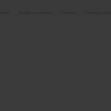
ccueil
Rendez vous internet
Examens
Radiologie spéci