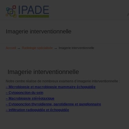
A
Imagerie interventionnelle
→
→
Accueil
Radiologie spécialisée
Imagerie interventionnelle
Imagerie interventionnelle
Notre centre réalise de nombreux examens d’imagerie interventionnelle :
–
Microbiopsie
et
macrobiopsie mammaire échoguidée
–
Cytoponction du sein
–
Macrobiopsie stéréotaxique
–
Cytoponction thyroidienne, parotidienne et ganglionnaire
–
infiltration radioguidée
et
échoguidée